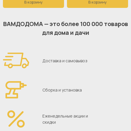
В корзину
В корзину
Классический, Арт-
стиль:
Деко, Английский
красный
цвет:
ВАМДОДОМА — это более 100 000 товаров
для дома и дачи
бук
цвет ножек:
197
ширина:
154
ширина сиденья:
Доставка и самовывоз
Сборка и установка
Еженедельные акции и
скидки